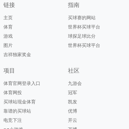
链接
指南
主页
买球赛的网站
体育
世界杯买球平台
游戏
球探足球比分
图片
世界杯买球平台
吉祥独家奖金
项目
社区
体育官网登录入口
九游会
体育网投
冠军
买球站现金体育
凯发
靠谱的买球站
优博
电竞下注
开云