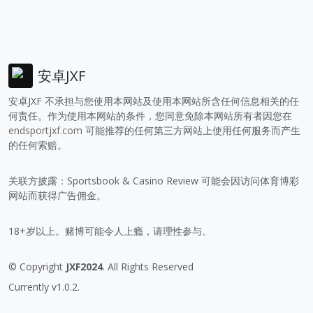
安卓JXF
安卓JXF 不承担与您使用本网站及使用本网站所含任何信息相关的任
何责任。作为使用本网站的条件，您同意免除本网站所有者因您在
endsportjxf.com
可能推荐的任何第三方网站上使用任何服务而产生
的任何索赔。
关联方披露：Sportsbook & Casino Review 可能会因访问体育博彩
网站而获得广告佣金。
18+岁以上。赌博可能令人上瘾，请理性参与。
© Copyright
JXF2024
. All Rights Reserved
Currently v1.0.2.