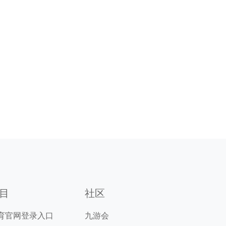
目
社区
育官网登录入口
九游会