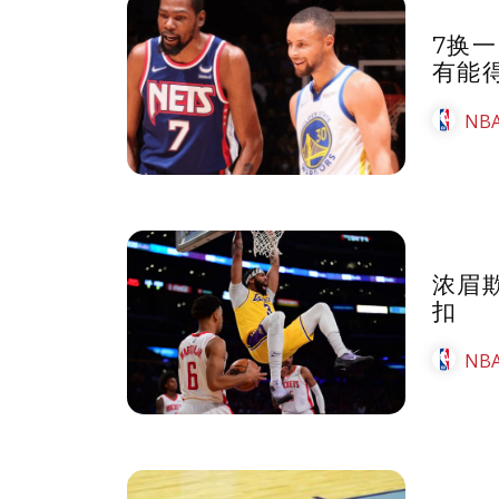
7换
有能
NB
浓眉
扣
NB