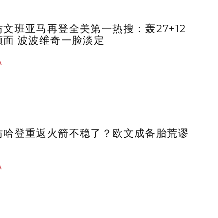
坊文班亚马再登全美第一热搜：轰27+12
颜面 波波维奇一脸淡定
A
坊哈登重返火箭不稳了？欧文成备胎荒谬
A