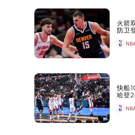
火箭
防卫
NB
快船1
哈登2
NB