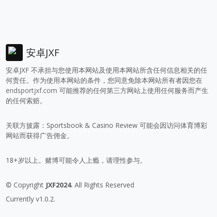
安卓JXF
安卓JXF 不承担与您使用本网站及使用本网站所含任何信息相关的任
何责任。作为使用本网站的条件，您同意免除本网站所有者因您在
endsportjxf.com
可能推荐的任何第三方网站上使用任何服务而产生
的任何索赔。
关联方披露：Sportsbook & Casino Review 可能会因访问体育博彩
网站而获得广告佣金。
18+岁以上。赌博可能令人上瘾，请理性参与。
© Copyright
JXF2024
. All Rights Reserved
Currently v1.0.2.