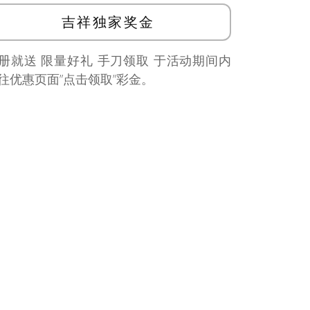
吉祥独家奖金
册就送 限量好礼 手刀领取 于活动期间内
往优惠页面”点击领取”彩金。