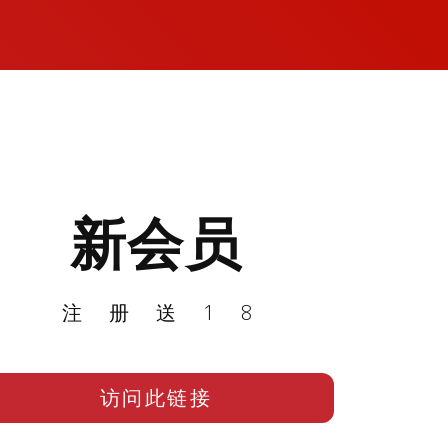
新会员
注册送18
访问此链接