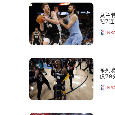
莫兰
迎7
NB
系列
仅78
NB