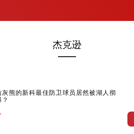
杰克逊
坊灰熊的新科最佳防卫球员居然被湖人彻
爆？
A