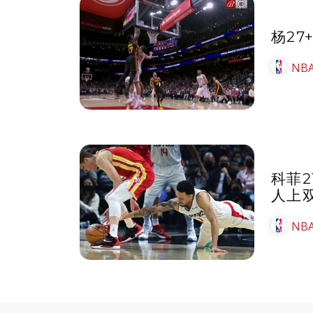
杨27
NB
科菲2
人上
NB