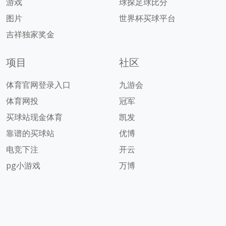
游戏
球探足球比分
图片
世界杯买球平台
吉祥独家奖金
项目
社区
体育官网登录入口
九游会
体育网投
冠军
买球站现金体育
凯发
靠谱的买球站
优博
电竞下注
开云
pg小游戏
万博