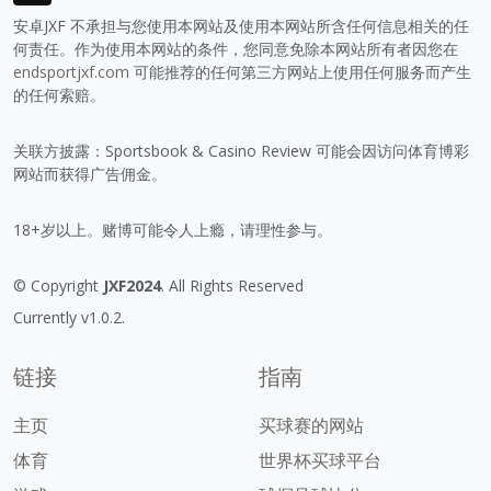
安卓JXF 不承担与您使用本网站及使用本网站所含任何信息相关的任
何责任。作为使用本网站的条件，您同意免除本网站所有者因您在
endsportjxf.com
可能推荐的任何第三方网站上使用任何服务而产生
的任何索赔。
关联方披露：Sportsbook & Casino Review 可能会因访问体育博彩
网站而获得广告佣金。
18+岁以上。赌博可能令人上瘾，请理性参与。
© Copyright
JXF2024
. All Rights Reserved
Currently v1.0.2.
链接
指南
主页
买球赛的网站
体育
世界杯买球平台