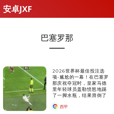
安卓JXF
巴塞罗那
2026世界杯最佳投注选
项-尴尬的一幕！在巴塞罗
那庆祝夺冠时，皇家马德
里年轻球员盖勒愤怒地踢
了一脚水瓶，结果滑倒了
西甲