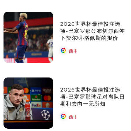
2026世界杯最佳投注选
项-巴塞罗那公布切尔西签
下费尔明·洛佩斯的报价
西甲
2026世界杯最佳投注选
项-巴塞罗那球星对离队日
期和去向一无所知
西甲