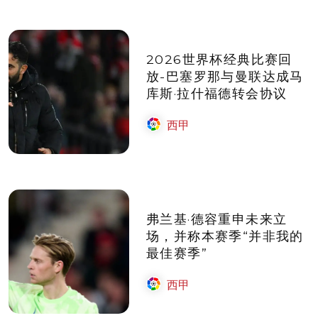
2026世界杯经典比赛回
放-巴塞罗那与曼联达成马
库斯·拉什福德转会协议
西甲
弗兰基·德容重申未来立
场，并称本赛季“并非我的
最佳赛季”
西甲