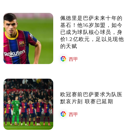
佩德里是巴萨未来十年的
基石！他16岁加盟，如今
已成为球队核心球员，身
价1.2亿欧元，足以兑现他
的天赋
西甲
欧冠赛前巴萨要求为队医
默哀片刻 联赛已延期
西甲