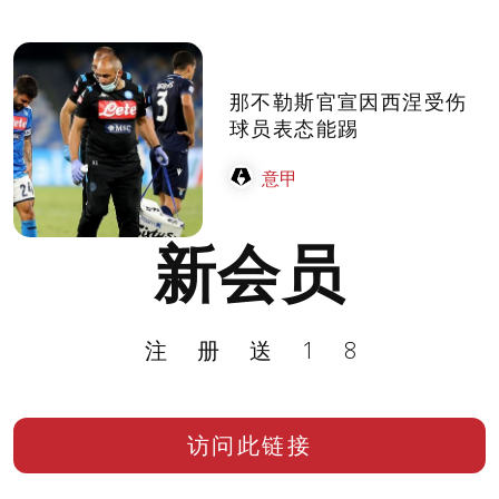
那不勒斯官宣因西涅受伤
球员表态能踢
意甲
新会员
注册送18
访问此链接