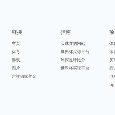
链接
指南
项
主页
买球赛的网站
体
体育
世界杯买球平台
体
游戏
球探足球比分
买
图片
世界杯买球平台
靠
吉祥独家奖金
电
p