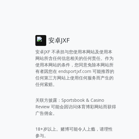
安卓JXF
安卓JXF 不承担与您使用本网站及使用本
网站所含任何信息相关的任何责任。作为
使用本网站的条件，您同意免除本网站所
有者因您在
endsportjxf.com
可能推荐的
任何第三方网站上使用任何服务而产生的
任何索赔。
关联方披露：Sportsbook & Casino
Review 可能会因访问体育博彩网站而获得
广告佣金。
18+岁以上。赌博可能令人上瘾，请理性
参与。