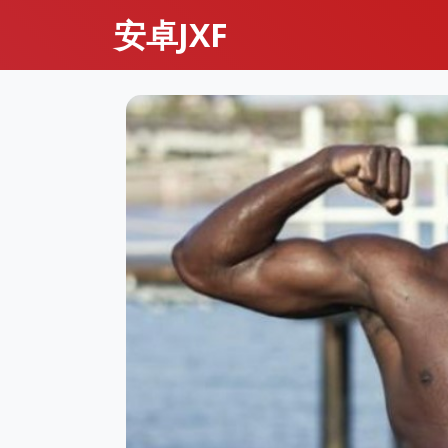
安卓JXF