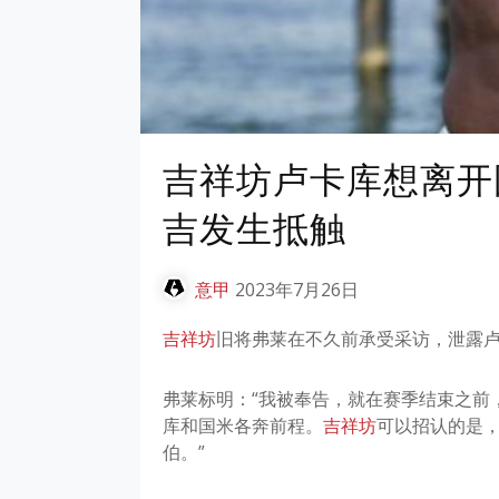
吉祥坊卢卡库想离开
吉发生抵触
意甲
2023年7月26日
吉祥坊
旧将弗莱在不久前承受采访，泄露
弗莱标明：“我被奉告，就在赛季结束之前
库和国米各奔前程。
吉祥坊
可以招认的是
伯。”