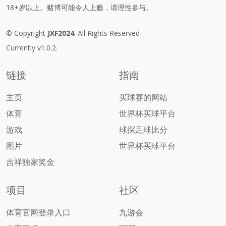
18+岁以上。赌博可能令人上瘾，请理性参与。
© Copyright
JXF2024
. All Rights Reserved
Currently v1.0.2.
链接
指南
主页
买球赛的网站
体育
世界杯买球平台
游戏
球探足球比分
图片
世界杯买球平台
吉祥独家奖金
项目
社区
体育官网登录入口
九游会