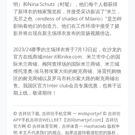
明）和Nina Schutz（时髦），他们每个人都获得
了新球衣的独家预览权，并接受采访叙说了“米兰，
无尽之色（endless of shades of Milano）”是怎样
影响着他们的创造力。他们在工作环境中接受了摄
影并将出现在新主场球衣发布的宣扬视频傍边。
2023/24赛季的主场球衣将于7月13日起，在沙龙的
官方在线商城inter.it和nike.com、米兰市中心的国
际米兰商铺、梅阿查球场的国际米兰商铺、米兰城
维托里奥-埃马努埃莱大街的耐克商铺、洛雷托购物
区的耐克商铺以及罗马市科尔索大路的耐克商铺出
售。我国区官方Inter club会员专属优惠，也将于近
期上线，敬请期待！
© 吉祥坊下载, 吉祥坊手机官网 一 endsportjxf © 吉祥坊
APP手机吉祥坊WELLBET【访问smartjxf.com】吉祥坊
官方网 © 吉祥体育官网，吉祥体育一 Haohaowb 版权申
明 本文不代表我们的观点。如果这篇转载侵犯您的版权，