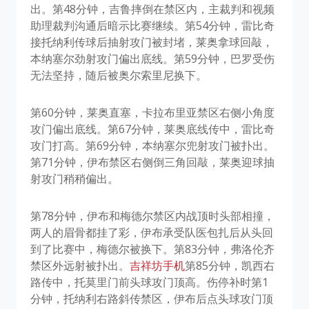
出。第48分钟，吉鲁摔倒在禁区内，主裁判和视频
助理裁判沟通后暗示比赛继续。第54分钟，雷比奇
接托纳利传球后抽射攻门被封堵，莱奥拿球回敲，
本纳塞尔劲射攻门偏出底线。第59分钟，巴罗受伤
无法坚持，随后被奥尔索里尼换下。
第60分钟，莱奥直塞，卡拉布里亚禁区右侧小角度
攻门偏出底线。第67分钟，莱奥底线传中，雷比奇
攻门打高。第69分钟，本纳塞尔兜射攻门被扑出。
第71分钟，伊布禁区右侧倒三角回敲，莱奥迎球抽
射攻门稍稍偏出。
第78分钟，伊布和梅德尔禁区内战顶时头部相撞，
两人的眉骨都挂了彩，伊布承受队医包扎后从头回
到了比赛中，梅德尔被换下。第83分钟，弗洛伦齐
禁区外远射被扑出。
吉祥坊手机
第85分钟，凯西右
路传中，托莫里门前头球攻门顶高。伤停补时第1
分钟，托纳利右路斜传禁区，伊布后点头球攻门顶