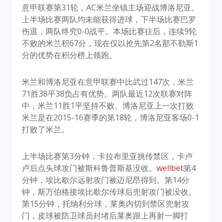
意甲联赛第31轮，AC米兰坐镇主场迎战博洛尼亚。
上半场比赛两队均未能获得进球，下半场比赛巴罗
伤退，两队终究0-0战平。本场比赛往后，连续9轮
不败的米兰积67分，现在仅以抢先第2名那不勒斯1
分的优势在积分榜上领跑。
米兰和博洛尼亚在意甲联赛中比武过147次，米兰
71胜38平38负占有优势。两队最近12次联赛对阵
中，米兰11胜1平坚持不败。博洛尼亚上一次打败
米兰是在2015-16赛季的第18轮，博洛尼亚客场0-1
打败了米兰。
上半场比赛第3分钟，卡拉布里亚挑传禁区，卡卢
卢后点头球攻门被斯科鲁普斯基没收。
wellbet
第4
分钟，埃比歇尔远射攻门被迈尼昂得到。第14分
钟，斯万伯格接埃比歇尔传球后兜射攻门被没收。
第15分钟，托纳利分球，莱奥内切到禁区兜射攻
门，皮球被防卫球员封堵后莱奥跟上再射一脚打