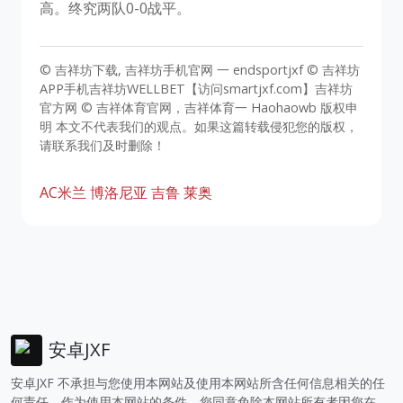
高。终究两队0-0战平。
© 吉祥坊下载, 吉祥坊手机官网 一 endsportjxf © 吉祥坊
APP手机吉祥坊WELLBET【访问smartjxf.com】吉祥坊
官方网 © 吉祥体育官网，吉祥体育一 Haohaowb 版权申
明 本文不代表我们的观点。如果这篇转载侵犯您的版权，
请联系我们及时删除！
AC米兰
博洛尼亚
吉鲁
莱奥
安卓JXF
安卓JXF 不承担与您使用本网站及使用本网站所含任何信息相关的任
何责任。作为使用本网站的条件，您同意免除本网站所有者因您在