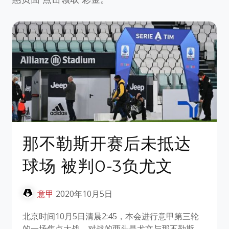
那不勒斯开赛后未抵达
球场 被判0-3负尤文
意甲
2020年10月5日
北京时间10月5日清晨2:45，本会进行意甲第三轮
的一场焦点大战，对战的两头是尤文与那不勒斯。