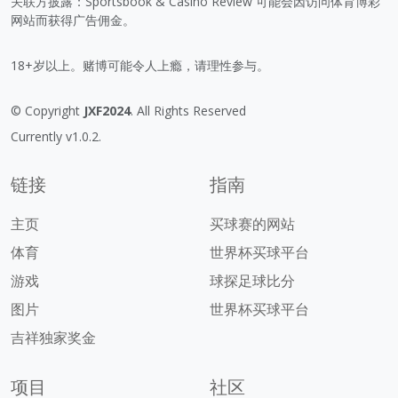
关联方披露：Sportsbook & Casino Review 可能会因访问体育博彩
网站而获得广告佣金。
18+岁以上。赌博可能令人上瘾，请理性参与。
© Copyright
JXF2024
. All Rights Reserved
Currently v1.0.2.
链接
指南
主页
买球赛的网站
体育
世界杯买球平台
游戏
球探足球比分
图片
世界杯买球平台
吉祥独家奖金
项目
社区