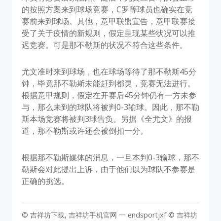
的按照方案来到球场竞赛，C罗等球员也确实在竞
赛前来到球场。其他，意甲联盟宣告，意甲联赛接
受了关于疫情的新规则，假定呈现某些状况可以推
迟竞赛。可是那不勒斯的状况不符合这些条件。
尤文准时来到球场，也在球场等待了那不勒斯45分
钟，毕竟那不勒斯未能赶到都灵，竞赛无法进行。
根据意甲规则，假定在开赛后45分钟仍有一方未参
与，那么未到的球队将被判0-3输球。因此，那不勒
斯本场竞赛将被判3球告负。另据《全尤文》的报
道，那不勒斯或许还会被倒扣一分。
根据那不勒斯媒体的消息，一旦本判0-3输球，那不
勒斯会对此提出上诉，由于他们以为球队不参赛是
正确的挑选。
© 吉祥坊下载, 吉祥坊手机官网 一 endsportjxf © 吉祥坊