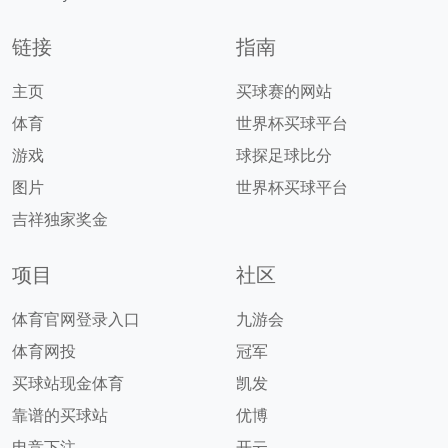
链接
指南
主页
买球赛的网站
体育
世界杯买球平台
游戏
球探足球比分
图片
世界杯买球平台
吉祥独家奖金
项目
社区
体育官网登录入口
九游会
体育网投
冠军
买球站现金体育
凯发
靠谱的买球站
优博
电竞下注
开云