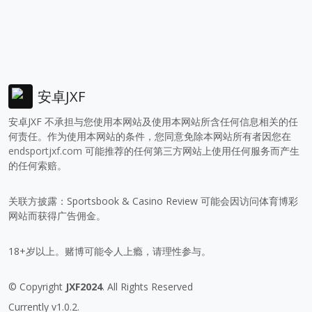
安卓JXF
安卓JXF 不承担与您使用本网站及使用本网站所含任何信息相关的任
何责任。作为使用本网站的条件，您同意免除本网站所有者因您在
endsportjxf.com
可能推荐的任何第三方网站上使用任何服务而产生
的任何索赔。
关联方披露：Sportsbook & Casino Review 可能会因访问体育博彩
网站而获得广告佣金。
18+岁以上。赌博可能令人上瘾，请理性参与。
© Copyright
JXF2024
. All Rights Reserved
Currently v1.0.2.