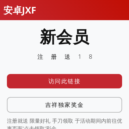
安卓JXF
新会员
注册送18
访问此链接
吉祥独家奖金
注册就送 限量好礼 手刀领取 于活动期间内前往优
惠页面”点击领取”彩金。