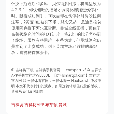
什换下斯通斯和多库，贝尔纳多回撤，将阵型改为
4-2-3-1，仰仗健旺的控场才调将比赛拖进伤停补
时。眼看成功到手，阿坎吉却在伤停补时阶段拉倒
法蒂，2黄变1红被罚下场，悬念又起，瓜迪奥拉匆
促用阿克换下阿尔瓦雷斯。曼城全线回撤，顶住了
布莱顿终究时间的张狂进攻，将2比1的比分坚持到
了终场。虽然有些困难，有些为难，但曼城终究仍
是拿到了比赛成功，创下英超主场21连胜的新纪
录，喜提榜首体会卡。
© 吉祥坊下载, 吉祥坊手机官网 一 endsportjxf © 吉祥坊
APP手机吉祥坊WELLBET【访问smartjxf.com】吉祥坊
官方网 © 吉祥体育官网，吉祥体育一 Haohaowb 版权申
明 本文不代表我们的观点。如果这篇转载侵犯您的版权，
请联系我们及时删除！
吉祥坊
吉祥坊APP
布莱顿
曼城