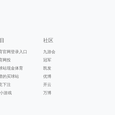
目
社区
育官网登录入口
九游会
育网投
冠军
球站现金体育
凯发
谱的买球站
优博
竞下注
开云
g小游戏
万博