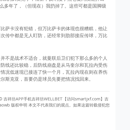
这么多年了，（但现在）我扔掉了。这些可都是国脚级
万比萨卡没有犯错，但万比萨卡的体现也很糟糕，他让
屡次传中都是无人盯防，还经常到肋部接应传球，万比
，并不是战术不适合，就曼联后卫们犯下那么多的个人
后防线还比较稳，后防线崩盘是从马奎尔和瓦拉内受伤
向情况低迷现已接连了快一个月，瓦拉内现在则在养伤
索尔斯克亚，首要仍是球员先要把情况找回来。
 © 吉祥坊APP手机吉祥坊WELLBET【访问smartjxf.com】吉
haowb 版权申明 本文不代表我们的观点。如果这篇转载侵犯您