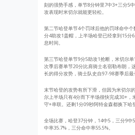
刻的强势手感，单节8分钟里7中3+三分5中
攻表现时米切尔就能更轻松。
第二节哈登单节4个罚球后他的罚球命中个数
分4助攻1盖帽，上半场哈登已经拿到15分
息时间。
第三节哈登单节9分5助攻1抢断，米切尔单节
次季后赛单节20分比肩骑士名宿勒布朗，这
长的得分攻势，骑士队史自97-98赛季后最长
末节哈登的攻势有所下滑，但因为米切尔
尔上半场只有4分而下半场很快完成30+
守+串联。还剩1分09秒阿特金森都换下
全场比赛，哈登37分钟，14中5，三分9中5
中率35.7%，三分命中率55.5%。