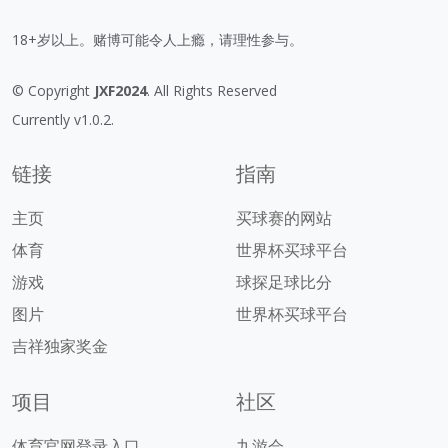
18+岁以上。赌博可能令人上瘾，请理性参与。
© Copyright
JXF2024
. All Rights Reserved
Currently v1.0.2.
链接
指南
主页
买球赛的网站
体育
世界杯买球平台
游戏
球探足球比分
图片
世界杯买球平台
吉祥独家奖金
项目
社区
体育官网登录入口
九游会