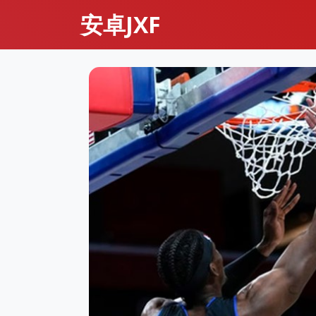
安卓JXF