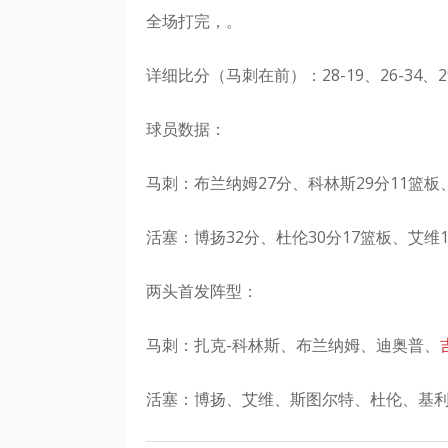
全场打完，。
详细比分（马刺在前）：28-19、26-34、29-3
球员数据：
马刺：布兰纳姆27分、科林斯29分11篮板
活塞：博扬32分、杜伦30分17篮板、艾维1
两头首发阵型：
马刺：扎克-科林斯、布兰纳姆、迪奥普、
活塞：博扬、艾维、斯图尔特、杜伦、基利