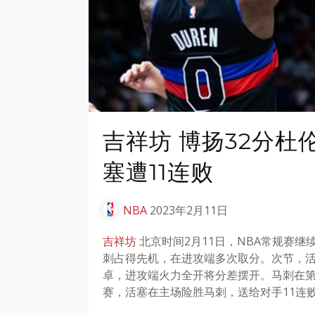
吉祥坊 博扬32分杜伦
塞遭11连败
NBA
2023年2月11日
吉祥坊
北京时间2月11日，NBA常规赛
刺占得先机，在进攻端多次取分。次节，
卓，进攻端火力全开将分差摆开。马刺在
赛，活塞在主场险胜马刺，送给对手11连