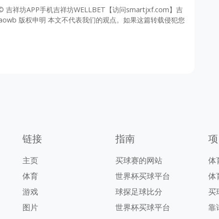
 © 吉祥坊APP手机吉祥坊WELLBET【访问smartjxf.com】吉
haowb 版权申明 本文不代表我们的观点。如果这篇转载侵犯您
链接
指南
项
主页
买球赛的网站
体
体育
世界杯买球平台
体
游戏
球探足球比分
买
图片
世界杯买球平台
靠