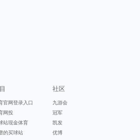
目
社区
育官网登录入口
九游会
育网投
冠军
球站现金体育
凯发
谱的买球站
优博