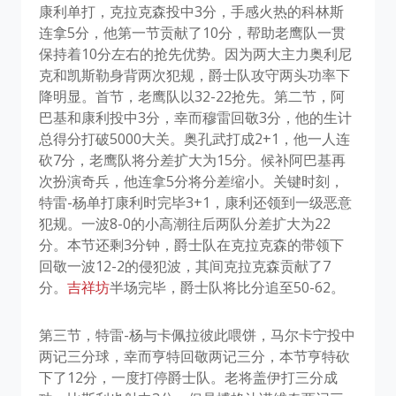
康利单打，克拉克森投中3分，手感火热的科林斯
连拿5分，他第一节贡献了10分，帮助老鹰队一贯
保持着10分左右的抢先优势。因为两大主力奥利尼
克和凯斯勒身背两次犯规，爵士队攻守两头功率下
降明显。首节，老鹰队以32-22抢先。第二节，阿
巴基和康利投中3分，幸而穆雷回敬3分，他的生计
总得分打破5000大关。奥孔武打成2+1，他一人连
砍7分，老鹰队将分差扩大为15分。候补阿巴基再
次扮演奇兵，他连拿5分将分差缩小。关键时刻，
特雷-杨单打康利时完毕3+1，康利还领到一级恶意
犯规。一波8-0的小高潮往后两队分差扩大为22
分。本节还剩3分钟，爵士队在克拉克森的带领下
回敬一波12-2的侵犯波，其间克拉克森贡献了7
分。
吉祥坊
半场完毕，爵士队将比分追至50-62。
第三节，特雷-杨与卡佩拉彼此喂饼，马尔卡宁投中
两记三分球，幸而亨特回敬两记三分，本节亨特砍
下了12分，一度打停爵士队。老将盖伊打三分成