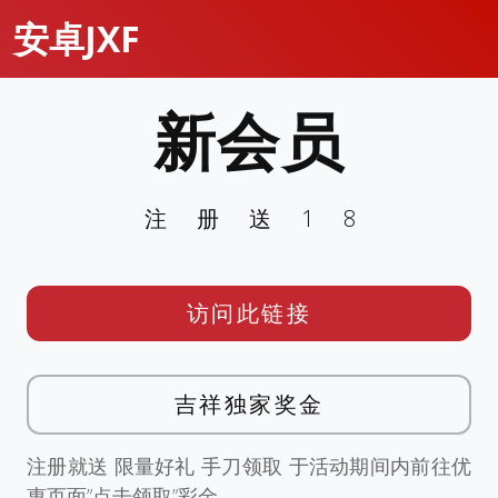
安卓JXF
新会员
注册送18
访问此链接
吉祥独家奖金
注册就送 限量好礼 手刀领取 于活动期间内前往优
惠页面”点击领取”彩金。