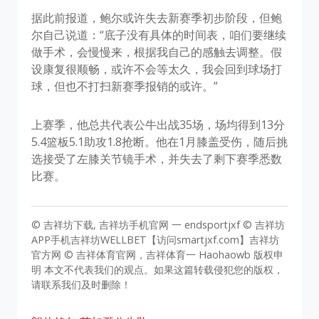
据此前报道，鲍尔或许失去新赛季初步阶段，但鲍
尔自己说道：“底子没有具体的时间表，咱们要继续
做手术，会慢慢来，根据我自己的感触去调整。假
设康复很顺畅，或许不会等太久，我会回到球场打
球，但也不打扫新赛季报销的或许。”
上赛季，他总共代表公牛出战35场，场均得到13分
5.4篮板5.1助攻1.8抢断。他在1月膝盖受伤，随后挑
选接受了左膝关节镜手术，并失去了剩下赛季悉数
比赛。
© 吉祥坊下载, 吉祥坊手机官网 一 endsportjxf © 吉祥坊
APP手机吉祥坊WELLBET【访问smartjxf.com】吉祥坊
官方网 © 吉祥体育官网，吉祥体育一 Haohaowb 版权申
明 本文不代表我们的观点。如果这篇转载侵犯您的版权，
请联系我们及时删除！