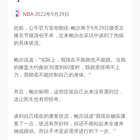
NBA
2022年9月29日
此前，公牛官方宣布朗佐-鲍尔将于9月29日接受左
膝关节镜清创手术，近来鲍尔在采访中谈到了伤病
的具体状况。
鲍尔说道：“实际上，我现在不能跑也不能跳。当我
的膝盖大约曲折30度到60度时，我就觉得用不上
力，我彻底不能控制自己的身体。”
并且，鲍尔标明，这些症状自己从来没有遇到过，
这让医生也有些惊奇。
谈到自己现在的康复状况，鲍尔说道“我现在确实康
复了一点，状况有所好转，但还不能站起来全速奔
驰或跳动。所以手术是必需求进行的下一步。”