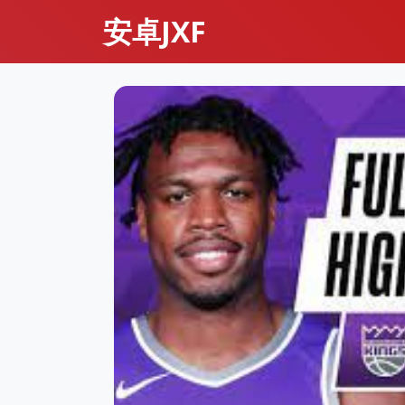
安卓JXF