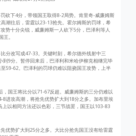
砍下4分，带领国王取得8-2局势。肯里奇-威廉姆斯
攻高潮往后，雷霆以23-13抢先。霍尔姆斯的罚球，希
攻势十分尖锐，威廉姆斯一人砍下5分，巴泽利等人
先国王。
将比分改写成47-33。关键时刻，希尔德外线射中三
缩小到9分。暂停回来后，巴泽利和米哈伊柳克相继完毕
追至59-62。巴泽利的罚球仍难以阻挠国王攻势，上半
后，国王将比分以71-67反超。威廉姆斯的三分仍难以
-8进攻高潮，将抢先优势扩大到18分之多。加布里埃
上以相同方法还以色彩，三节战罢，国王以103-83
先优势扩大到25分之多。大比分抢先国王没有给雷霆