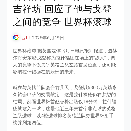
吉祥坊 回应了他与戈登
之间的竞争 世界杯滚球
西甲
2026年6月19日
世界杯滚球 据英国媒体《每日电讯报》报道，图赫
尔将安东尼·戈登称为拉什福德在场上的”敌人”，两
人的竞争不仅关乎英格兰队左路首发位置，还可能
影响拉什福德在俱乐部的未来。
就在与英格兰队会合前几天，戈登以6300万英镑永
久转会巴萨的交易敲定，这是拉什福德仍在梦想的
结局。然而世界杯首战替补出场仅18分钟，拉什福
德就攻入一球，这是他近三年来首个非点球的英格
兰队进球，以4粒进球排名英格兰队史世界杯射手
榜并列第四位。