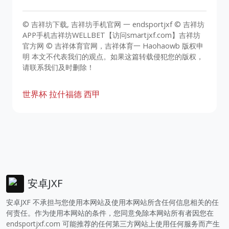
© 吉祥坊下载, 吉祥坊手机官网 一 endsportjxf © 吉祥坊
APP手机吉祥坊WELLBET【访问smartjxf.com】吉祥坊
官方网 © 吉祥体育官网，吉祥体育一 Haohaowb 版权申
明 本文不代表我们的观点。如果这篇转载侵犯您的版权，
请联系我们及时删除！
世界杯
拉什福德
西甲
安卓JXF
安卓JXF 不承担与您使用本网站及使用本网站所含任何信息相关的任
何责任。作为使用本网站的条件，您同意免除本网站所有者因您在
endsportjxf.com
可能推荐的任何第三方网站上使用任何服务而产生