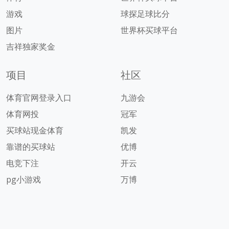
游戏
球探足球比分
图片
世界杯买球平台
吉祥独家奖金
项目
社区
体育官网登录入口
九游会
体育网投
冠军
买球站现金体育
凯发
靠谱的买球站
优博
电竞下注
开云
pg小游戏
万博