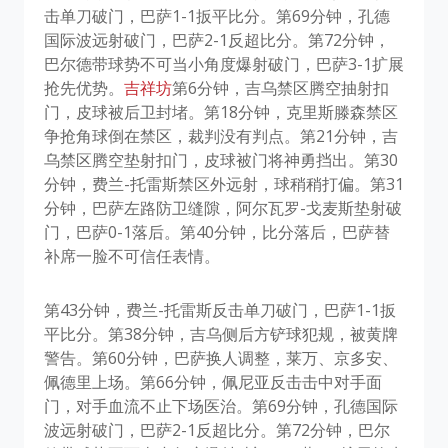
击单刀破门，巴萨1-1扳平比分。第69分钟，孔德
国际波远射破门，巴萨2-1反超比分。第72分钟，
巴尔德带球势不可当小角度爆射破门，巴萨3-1扩展
抢先优势。
吉祥坊
第6分钟，吉乌禁区腾空抽射扣
门，皮球被后卫封堵。第18分钟，克里斯滕森禁区
争抢角球倒在禁区，裁判没有判点。第21分钟，吉
乌禁区腾空垫射扣门，皮球被门将神勇挡出。第30
分钟，费兰-托雷斯禁区外远射，球稍稍打偏。第31
分钟，巴萨左路防卫缝隙，阿尔瓦罗-戈麦斯垫射破
门，巴萨0-1落后。第40分钟，比分落后，巴萨替
补席一脸不可信任表情。
第43分钟，费兰-托雷斯反击单刀破门，巴萨1-1扳
平比分。第38分钟，吉乌侧后方铲球犯规，被黄牌
警告。第60分钟，巴萨换人调整，莱万、京多安、
佩德里上场。第66分钟，佩尼亚反击击中对手面
门，对手血流不止下场医治。第69分钟，孔德国际
波远射破门，巴萨2-1反超比分。第72分钟，巴尔