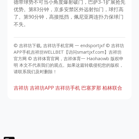
德带球势不可当小角度爆射破门，巴萨3-1扩展抢先
优势。第83分钟，京多安禁区外远射扣门，球打高
了。第90分钟，高接抵挡，佩尼亚两连扑力保球门
不失。
© 吉祥坊下载, 吉祥坊手机官网 一 endsportjxf © 吉祥坊
APP手机吉祥坊WELLBET【访问smartjxf.com】吉祥坊
官方网 © 吉祥体育官网，吉祥体育一 Haohaowb 版权申
明 本文不代表我们的观点。如果这篇转载侵犯您的版权，
请联系我们及时删除！
吉祥坊
吉祥坊APP
吉祥坊手机
巴塞罗那
柏林联合