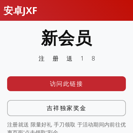
安卓JXF
新会员
注册送18
访问此链接
吉祥独家奖金
注册就送 限量好礼 手刀领取 于活动期间内前往优
惠页面”点击领取”彩金。