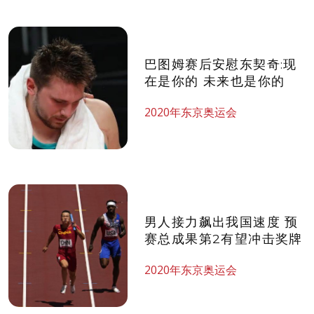
巴图姆赛后安慰东契奇:现
在是你的 未来也是你的
2020年东京奥运会
男人接力飙出我国速度 预
赛总成果第2有望冲击奖牌
2020年东京奥运会