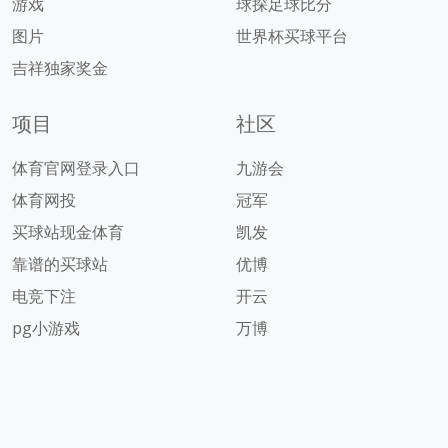
游戏
球探足球比分
图片
世界杯买球平台
吉祥独家奖金
项目
社区
体育官网登录入口
九游会
体育网投
冠军
买球站现金体育
凯发
靠谱的买球站
优博
电竞下注
开云
pg小游戏
万博